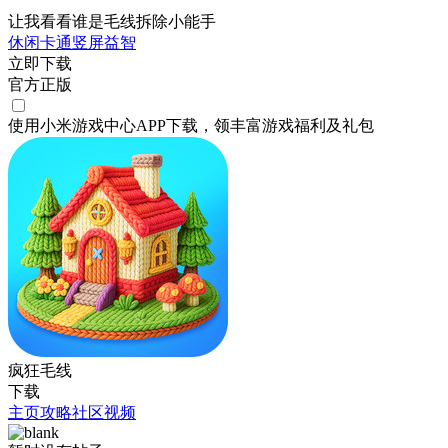
让我看看谁是毛线拆除小能手
休闲
卡通
竖屏
益智
立即下载
官方正版
使用小米游戏中心APP
下载
，领丰富游戏
福利
及
礼包
疯狂毛线
下载
主页
攻略
社区
视频