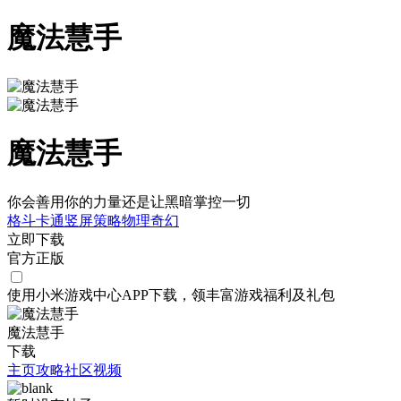
魔法慧手
魔法慧手
你会善用你的力量还是让黑暗掌控一切
格斗
卡通
竖屏
策略
物理
奇幻
立即下载
官方正版
使用小米游戏中心APP
下载
，领丰富游戏
福利
及
礼包
魔法慧手
下载
主页
攻略
社区
视频