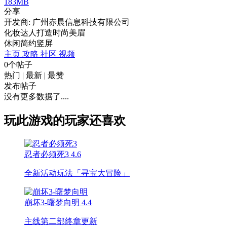
183MB
分享
开发商: 广州赤晨信息科技有限公司
化妆达人打造时尚美眉
休闲
简约
竖屏
主页
攻略
社区
视频
0个帖子
热门
|
最新
|
最赞
发布帖子
没有更多数据了....
玩此游戏的玩家还喜欢
忍者必须死3
4.6
全新活动玩法「寻宝大冒险」
崩坏3-曙梦向明
4.4
主线第二部终章更新