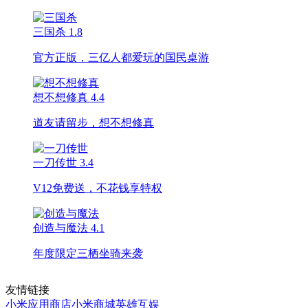
三国杀
1.8
官方正版，三亿人都爱玩的国民桌游
想不想修真
4.4
道友请留步，想不想修真
一刀传世
3.4
V12免费送，不花钱享特权
创造与魔法
4.1
年度限定三栖坐骑来袭
友情链接
小米应用商店
小米商城
英雄互娱