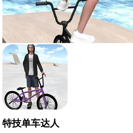
特技单车达人