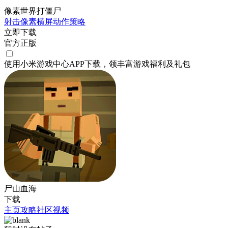
像素世界打僵尸
射击
像素
横屏
动作
策略
立即下载
官方正版
使用小米游戏中心APP
下载
，领丰富游戏
福利
及
礼包
尸山血海
下载
主页
攻略
社区
视频