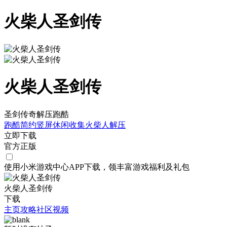
火柴人圣剑传
火柴人圣剑传
圣剑传奇解压跑酷
跑酷
简约
竖屏
休闲
收集
火柴人
解压
立即下载
官方正版
使用小米游戏中心APP
下载
，领丰富游戏
福利
及
礼包
火柴人圣剑传
下载
主页
攻略
社区
视频