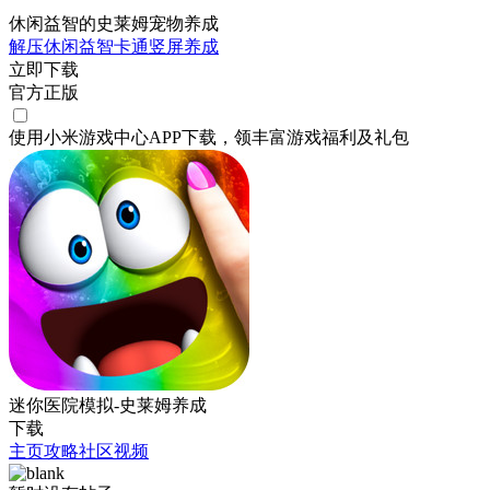
休闲益智的史莱姆宠物养成
解压
休闲
益智
卡通
竖屏
养成
立即下载
官方正版
使用小米游戏中心APP
下载
，领丰富游戏
福利
及
礼包
迷你医院模拟-史莱姆养成
下载
主页
攻略
社区
视频