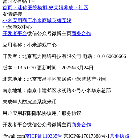
暂时没有帖子~
首页
>
迷你医院模拟-史莱姆养成
>
社区
友情链接
小米应用商店
小米商城
英雄互娱
小米游戏中心
开发者平台
微信公众号
微博主页
商务合作
应用名称：小米游戏中心
开发者：北京瓦力网络科技有限公司 电话：010-60606666
版本：13.5.0.70 更新时间：2025年3月24日
北京地址：北京市昌平区安居路小米智慧产业园
南京地址：南京市建邺区永初路37号小米华东总部
未成年人防沉迷系统
米币
用户应用权限
隐私协议
用户服务协议
开发者平台
微信公众号
微博主页
商务合作
@wali.com
京ICP证110335号
京ICP备17017388号-1
营业执照