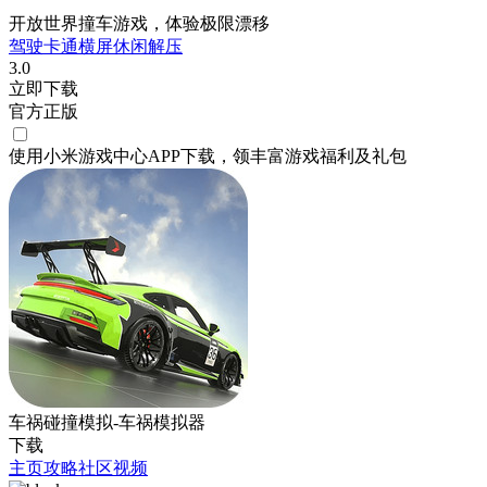
开放世界撞车游戏，体验极限漂移
驾驶
卡通
横屏
休闲
解压
3.0
立即下载
官方正版
使用小米游戏中心APP
下载
，领丰富游戏
福利
及
礼包
车祸碰撞模拟-车祸模拟器
下载
主页
攻略
社区
视频