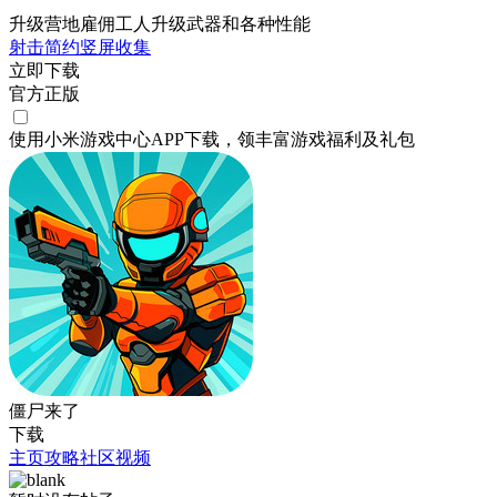
升级营地雇佣工人升级武器和各种性能
射击
简约
竖屏
收集
立即下载
官方正版
使用小米游戏中心APP
下载
，领丰富游戏
福利
及
礼包
僵尸来了
下载
主页
攻略
社区
视频