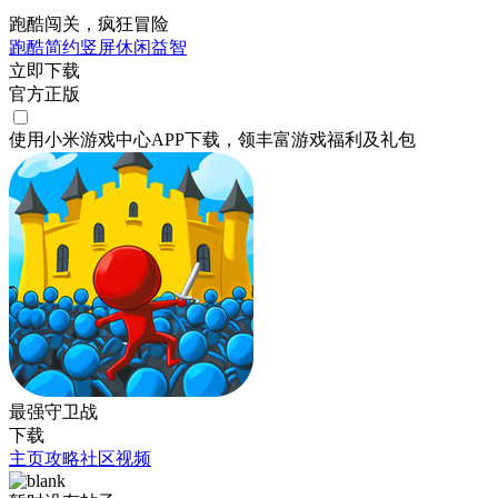
跑酷闯关，疯狂冒险
跑酷
简约
竖屏
休闲
益智
立即下载
官方正版
使用小米游戏中心APP
下载
，领丰富游戏
福利
及
礼包
最强守卫战
下载
主页
攻略
社区
视频