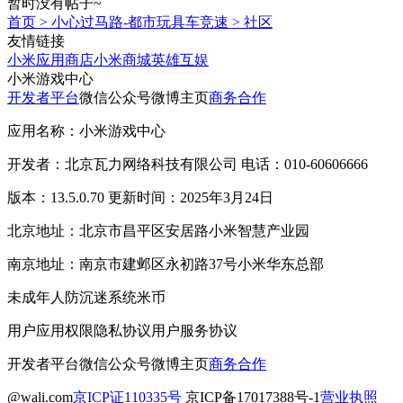
暂时没有帖子~
首页
>
小心过马路-都市玩具车竞速
>
社区
友情链接
小米应用商店
小米商城
英雄互娱
小米游戏中心
开发者平台
微信公众号
微博主页
商务合作
应用名称：小米游戏中心
开发者：北京瓦力网络科技有限公司 电话：010-60606666
版本：13.5.0.70 更新时间：2025年3月24日
北京地址：北京市昌平区安居路小米智慧产业园
南京地址：南京市建邺区永初路37号小米华东总部
未成年人防沉迷系统
米币
用户应用权限
隐私协议
用户服务协议
开发者平台
微信公众号
微博主页
商务合作
@wali.com
京ICP证110335号
京ICP备17017388号-1
营业执照