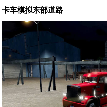
卡车模拟东部道路