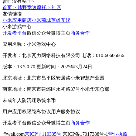
暂时没有帖子~
首页
>
越野竞速摩托
>
社区
友情链接
小米应用商店
小米商城
英雄互娱
小米游戏中心
开发者平台
微信公众号
微博主页
商务合作
应用名称：小米游戏中心
开发者：北京瓦力网络科技有限公司 电话：010-60606666
版本：13.5.0.70 更新时间：2025年3月24日
北京地址：北京市昌平区安居路小米智慧产业园
南京地址：南京市建邺区永初路37号小米华东总部
未成年人防沉迷系统
米币
用户应用权限
隐私协议
用户服务协议
开发者平台
微信公众号
微博主页
商务合作
@wali.com
京ICP证110335号
京ICP备17017388号-1
营业执照