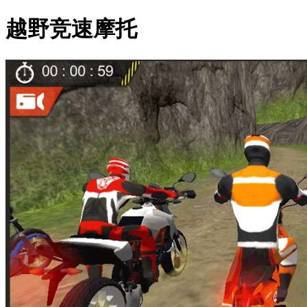
越野竞速摩托