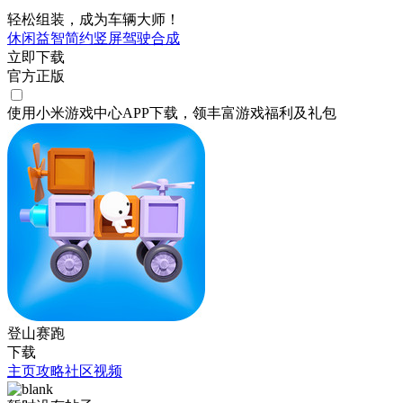
轻松组装，成为车辆大师！
休闲益智
简约
竖屏
驾驶
合成
立即下载
官方正版
使用小米游戏中心APP
下载
，领丰富游戏
福利
及
礼包
登山赛跑
下载
主页
攻略
社区
视频