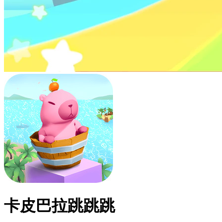
卡皮巴拉跳跳跳