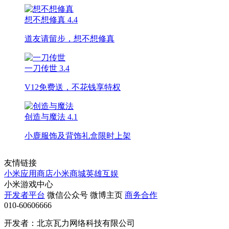
想不想修真
4.4
道友请留步，想不想修真
一刀传世
3.4
V12免费送，不花钱享特权
创造与魔法
4.1
小鹿服饰及背饰礼盒限时上架
友情链接
小米应用商店
小米商城
英雄互娱
小米游戏中心
开发者平台
微信公众号
微博主页
商务合作
010-60606666
开发者：北京瓦力网络科技有限公司