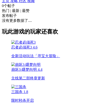
主页
攻略
社区
视频
0个帖子
热门
|
最新
|
最赞
发布帖子
没有更多数据了....
玩此游戏的玩家还喜欢
忍者必须死3
4.6
全新活动玩法「寻宝大冒险」
崩坏3-曙梦向明
4.4
主线第二部终章更新
三国杀
1.8
限时秒杀开启