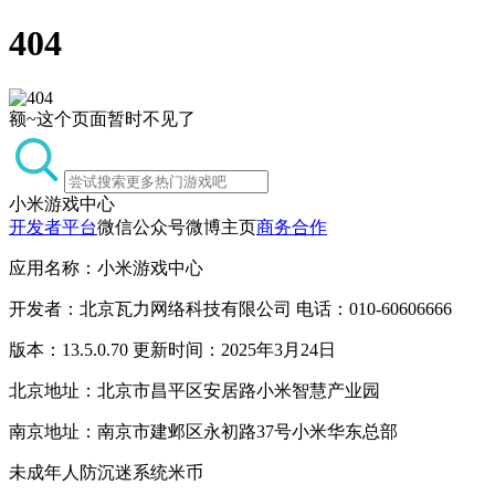
404
额~这个页面暂时不见了
小米游戏中心
开发者平台
微信公众号
微博主页
商务合作
应用名称：小米游戏中心
开发者：北京瓦力网络科技有限公司 电话：010-60606666
版本：13.5.0.70 更新时间：2025年3月24日
北京地址：北京市昌平区安居路小米智慧产业园
南京地址：南京市建邺区永初路37号小米华东总部
未成年人防沉迷系统
米币