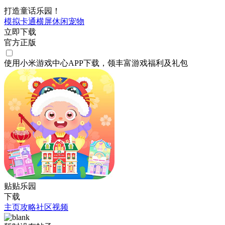
打造童话乐园！
模拟
卡通
横屏
休闲
宠物
立即下载
官方正版
使用小米游戏中心APP
下载
，领丰富游戏
福利
及
礼包
贴贴乐园
下载
主页
攻略
社区
视频