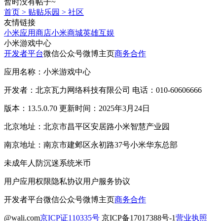
暂时没有帖子~
首页
>
贴贴乐园
>
社区
友情链接
小米应用商店
小米商城
英雄互娱
小米游戏中心
开发者平台
微信公众号
微博主页
商务合作
应用名称：小米游戏中心
开发者：北京瓦力网络科技有限公司 电话：010-60606666
版本：13.5.0.70 更新时间：2025年3月24日
北京地址：北京市昌平区安居路小米智慧产业园
南京地址：南京市建邺区永初路37号小米华东总部
未成年人防沉迷系统
米币
用户应用权限
隐私协议
用户服务协议
开发者平台
微信公众号
微博主页
商务合作
@wali.com
京ICP证110335号
京ICP备17017388号-1
营业执照