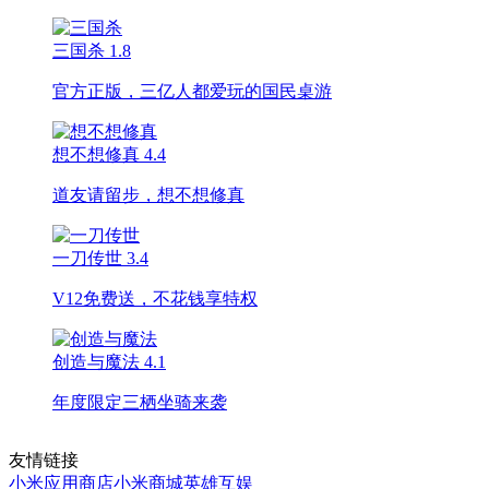
三国杀
1.8
官方正版，三亿人都爱玩的国民桌游
想不想修真
4.4
道友请留步，想不想修真
一刀传世
3.4
V12免费送，不花钱享特权
创造与魔法
4.1
年度限定三栖坐骑来袭
友情链接
小米应用商店
小米商城
英雄互娱