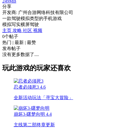
249MB
分享
开发商: 广州合游网络科技有限公司
一款驾驶模拟类型的手机游戏
模拟
写实
横屏
驾驶
主页
攻略
社区
视频
0个帖子
热门
|
最新
|
最赞
发布帖子
没有更多数据了....
玩此游戏的玩家还喜欢
忍者必须死3
4.6
全新活动玩法「寻宝大冒险」
崩坏3-曙梦向明
4.4
主线第二部终章更新