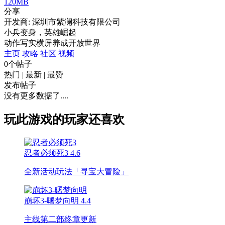
120MB
分享
开发商: 深圳市紫澜科技有限公司
小兵变身，英雄崛起
动作
写实
横屏
养成
开放世界
主页
攻略
社区
视频
0个帖子
热门
|
最新
|
最赞
发布帖子
没有更多数据了....
玩此游戏的玩家还喜欢
忍者必须死3
4.6
全新活动玩法「寻宝大冒险」
崩坏3-曙梦向明
4.4
主线第二部终章更新