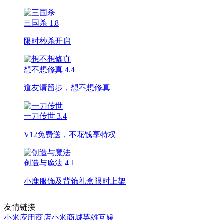
三国杀
1.8
限时秒杀开启
想不想修真
4.4
道友请留步，想不想修真
一刀传世
3.4
V12免费送，不花钱享特权
创造与魔法
4.1
小鹿服饰及背饰礼盒限时上架
友情链接
小米应用商店
小米商城
英雄互娱