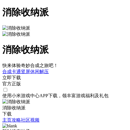
消除收纳派
消除收纳派
快来体验奇妙合成之旅吧！
合成
卡通
竖屏
休闲
解压
立即下载
官方正版
使用小米游戏中心APP
下载
，领丰富游戏
福利
及
礼包
消除收纳派
下载
主页
攻略
社区
视频