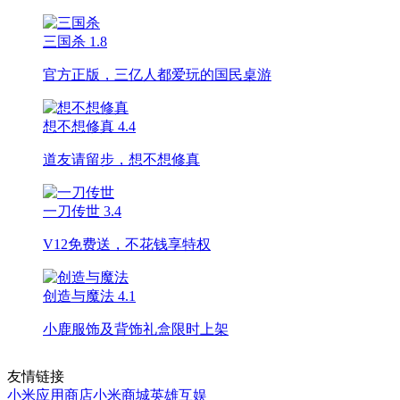
三国杀
1.8
官方正版，三亿人都爱玩的国民桌游
想不想修真
4.4
道友请留步，想不想修真
一刀传世
3.4
V12免费送，不花钱享特权
创造与魔法
4.1
小鹿服饰及背饰礼盒限时上架
友情链接
小米应用商店
小米商城
英雄互娱