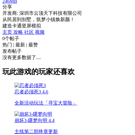
246MB
分享
开发商: 深圳市云顶天下科技有限公司
从民居到别墅，筑梦小镇焕新颜！
建造
卡通
竖屏
模拟
主页
攻略
社区
视频
0个帖子
热门
|
最新
|
最赞
发布帖子
没有更多数据了....
玩此游戏的玩家还喜欢
忍者必须死3
4.6
全新活动玩法「寻宝大冒险」
崩坏3-曙梦向明
4.4
主线第二部终章更新