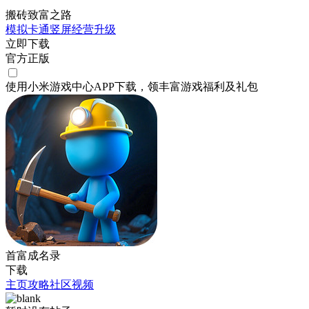
搬砖致富之路
模拟
卡通
竖屏
经营
升级
立即下载
官方正版
使用小米游戏中心APP
下载
，领丰富游戏
福利
及
礼包
首富成名录
下载
主页
攻略
社区
视频