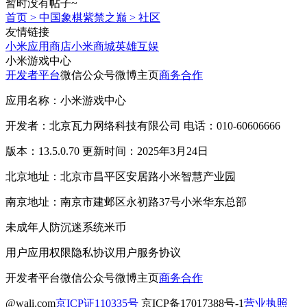
暂时没有帖子~
首页
>
中国象棋紫禁之巅
>
社区
友情链接
小米应用商店
小米商城
英雄互娱
小米游戏中心
开发者平台
微信公众号
微博主页
商务合作
应用名称：小米游戏中心
开发者：北京瓦力网络科技有限公司 电话：010-60606666
版本：13.5.0.70 更新时间：2025年3月24日
北京地址：北京市昌平区安居路小米智慧产业园
南京地址：南京市建邺区永初路37号小米华东总部
未成年人防沉迷系统
米币
用户应用权限
隐私协议
用户服务协议
开发者平台
微信公众号
微博主页
商务合作
@wali.com
京ICP证110335号
京ICP备17017388号-1
营业执照