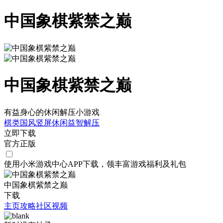
中国象棋紫禁之巅
中国象棋紫禁之巅
有益身心的休闲解压小游戏
棋类
国风
竖屏
休闲
益智
解压
立即下载
官方正版
使用小米游戏中心APP
下载
，领丰富游戏
福利
及
礼包
中国象棋紫禁之巅
下载
主页
攻略
社区
视频