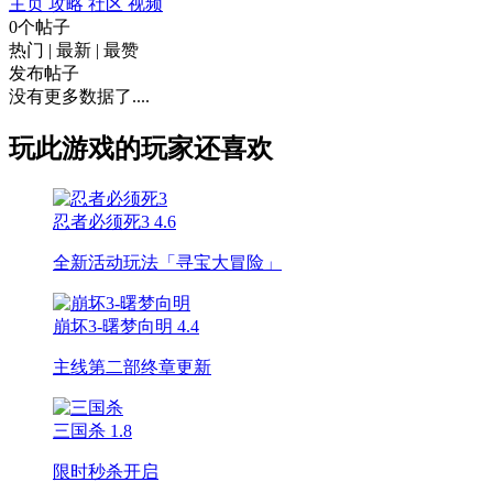
主页
攻略
社区
视频
0个帖子
热门
|
最新
|
最赞
发布帖子
没有更多数据了....
玩此游戏的玩家还喜欢
忍者必须死3
4.6
全新活动玩法「寻宝大冒险」
崩坏3-曙梦向明
4.4
主线第二部终章更新
三国杀
1.8
限时秒杀开启