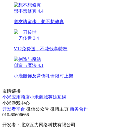
想不想修真
4.4
道友请留步，想不想修真
一刀传世
3.4
V12免费送，不花钱享特权
创造与魔法
4.1
小鹿服饰及背饰礼盒限时上架
友情链接
小米应用商店
小米商城
英雄互娱
小米游戏中心
开发者平台
微信公众号
微博主页
商务合作
010-60606666
开发者：北京瓦力网络科技有限公司