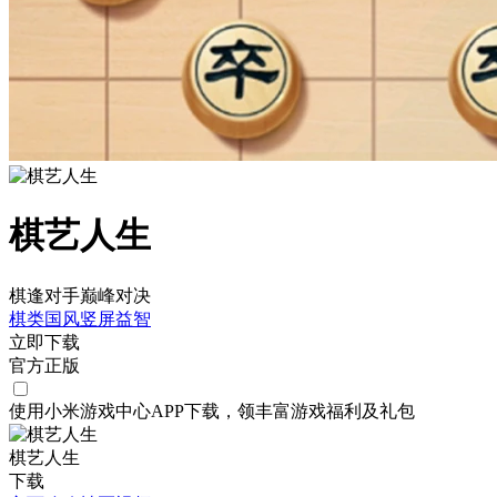
棋艺人生
棋逢对手巅峰对决
棋类
国风
竖屏
益智
立即下载
官方正版
使用小米游戏中心APP
下载
，领丰富游戏
福利
及
礼包
棋艺人生
下载