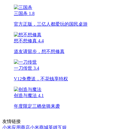
三国杀
1.8
官方正版，三亿人都爱玩的国民桌游
想不想修真
4.4
道友请留步，想不想修真
一刀传世
3.4
V12免费送，不花钱享特权
创造与魔法
4.1
年度限定三栖坐骑来袭
友情链接
小米应用商店
小米商城
英雄互娱