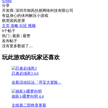
92MB
分享
开发商: 深圳市御风扶摇网络科技有限公司
有益身心的休闲解压小游戏
棋类
国风
竖屏
主页
攻略
社区
视频
0个帖子
热门
|
最新
|
最赞
发布帖子
没有更多数据了....
玩此游戏的玩家还喜欢
忍者必须死3
4.6
全新活动玩法「寻宝大冒险」
崩坏3-曙梦向明
4.4
主线第二部终章更新