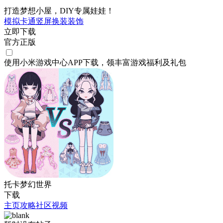
打造梦想小屋，DIY专属娃娃！
模拟
卡通
竖屏
换装
装饰
立即下载
官方正版
使用小米游戏中心APP
下载
，领丰富游戏
福利
及
礼包
托卡梦幻世界
下载
主页
攻略
社区
视频