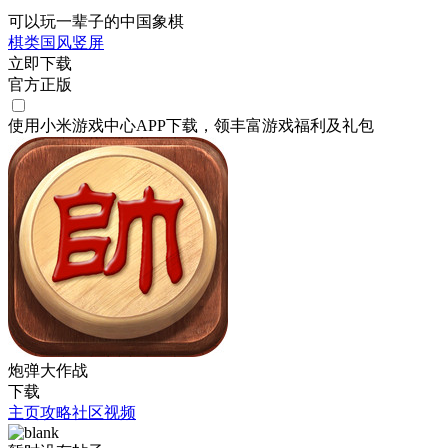
可以玩一辈子的中国象棋
棋类
国风
竖屏
立即下载
官方正版
使用小米游戏中心APP
下载
，领丰富游戏
福利
及
礼包
炮弹大作战
下载
主页
攻略
社区
视频