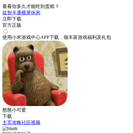
看看你多久才能吃到蛋糕？
益智
卡通
横屏
休闲
立即下载
官方正版
使用小米游戏中心APP
下载
，领丰富游戏
福利
及
礼包
憨憨小可爱
下载
主页
攻略
社区
视频