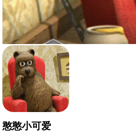
憨憨小可爱