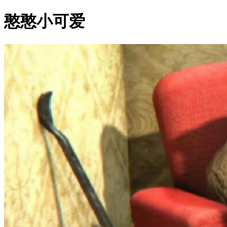
憨憨小可爱