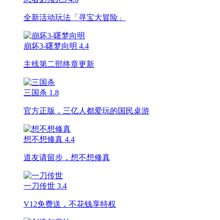
全新活动玩法「寻宝大冒险」
崩坏3-曙梦向明
4.4
主线第二部终章更新
三国杀
1.8
官方正版，三亿人都爱玩的国民桌游
想不想修真
4.4
道友请留步，想不想修真
一刀传世
3.4
V12免费送，不花钱享特权