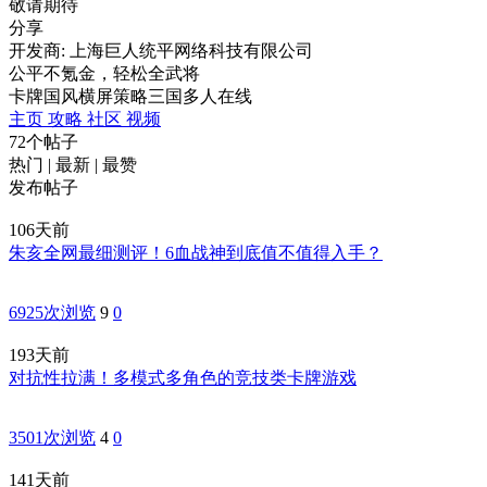
敬请期待
分享
开发商: 上海巨人统平网络科技有限公司
公平不氪金，轻松全武将
卡牌
国风
横屏
策略
三国
多人在线
主页
攻略
社区
视频
72个帖子
热门
|
最新
|
最赞
发布帖子
106天前
朱亥全网最细测评！6血战神到底值不值得入手？
6925次浏览
9
0
193天前
对抗性拉满！多模式多角色的竞技类卡牌游戏
3501次浏览
4
0
141天前