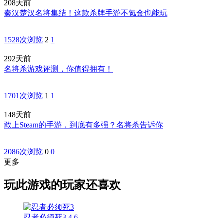
208天前
秦汉楚汉名将集结！这款杀牌手游不氪金也能玩
1528次浏览
2
1
292天前
名将杀游戏评测，你值得拥有！
1701次浏览
1
1
148天前
敢上Steam的手游，到底有多强？名将杀告诉你
2086次浏览
0
0
更多
玩此游戏的玩家还喜欢
忍者必须死3
4.6