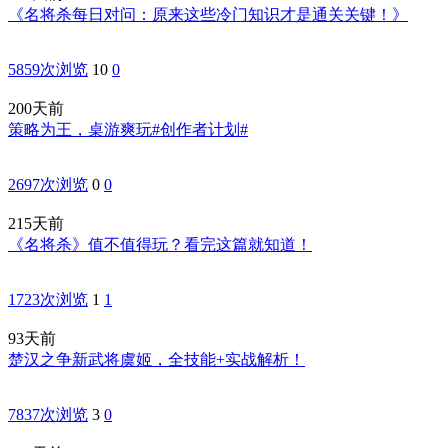
《名将杀每日对问：原来这些冷门知识才是通关关键！》
5859次浏览
10
0
200天前
策略为王，桌游爽玩#创作者计划#
2697次浏览
0
0
215天前
《名将杀》值不值得玩？看完这篇就知道！
1723次浏览
1
1
93天前
楚汉之争新武将虞姬，全技能+实战解析！
7837次浏览
3
0