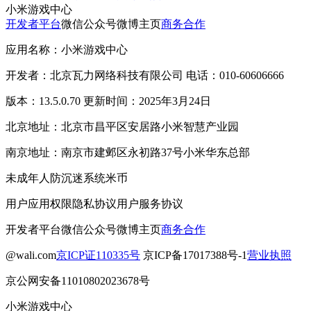
小米游戏中心
开发者平台
微信公众号
微博主页
商务合作
应用名称：小米游戏中心
开发者：北京瓦力网络科技有限公司 电话：010-60606666
版本：13.5.0.70 更新时间：2025年3月24日
北京地址：北京市昌平区安居路小米智慧产业园
南京地址：南京市建邺区永初路37号小米华东总部
未成年人防沉迷系统
米币
用户应用权限
隐私协议
用户服务协议
开发者平台
微信公众号
微博主页
商务合作
@wali.com
京ICP证110335号
京ICP备17017388号-1
营业执照
京公网安备11010802023678号
小米游戏中心