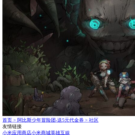
首页
>
阿比斯少年冒险团-送5元代金券
>
社区
友情链接
小米应用商店
小米商城
英雄互娱