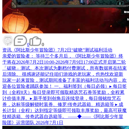
0
0
资讯
《阿比斯少年冒险团》7月2日“破晓”测试福利活动
亲爱的冒险者： 等待三个多月后，《阿比斯少年冒险团》终
于将在2026年7月2日10:00-2026年7月9日17:00正式开启第二轮
「破晓」测试。本次测试为删档付费测试，所有数据将在结束
后清除。 很感谢还能记住咱们游戏的老玩家，也热忱欢迎新
玩家一起来冒险，测试期间准备了丰富的福利活动与内容，欢
迎各位冒险者踊跃参加！ 一、福利签到（每日必领）▸ 每日签
到（全程8天）每日登录即可领取精选咒石券等奖励，全程累
计价值丰厚。▸ 新手签到创角后连续登录，每日领铭纹咒石
券，达标等级解锁时装券、修罗/传奇武器箱、精选箱等 ▸ 成
长计划（全程）达到指定等级即可领取丰厚奖励，最高可获魔
技精选箱、传奇武器自选箱等。 ——◆——《阿比斯少年冒
险团》运营团队 2026年7月1日