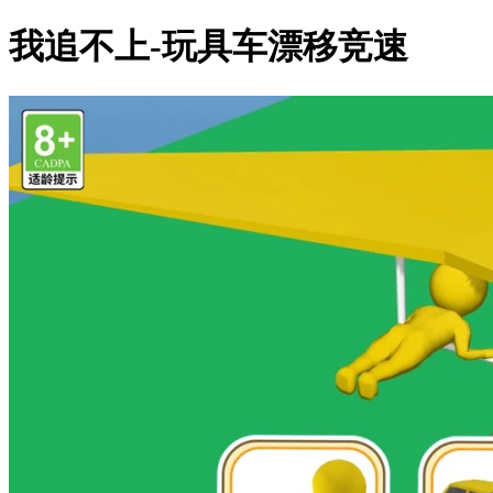
我追不上-玩具车漂移竞速