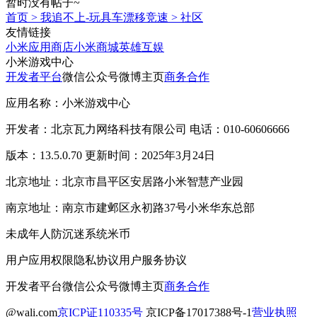
暂时没有帖子~
首页
>
我追不上-玩具车漂移竞速
>
社区
友情链接
小米应用商店
小米商城
英雄互娱
小米游戏中心
开发者平台
微信公众号
微博主页
商务合作
应用名称：小米游戏中心
开发者：北京瓦力网络科技有限公司 电话：010-60606666
版本：13.5.0.70 更新时间：2025年3月24日
北京地址：北京市昌平区安居路小米智慧产业园
南京地址：南京市建邺区永初路37号小米华东总部
未成年人防沉迷系统
米币
用户应用权限
隐私协议
用户服务协议
开发者平台
微信公众号
微博主页
商务合作
@wali.com
京ICP证110335号
京ICP备17017388号-1
营业执照