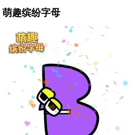
萌趣缤纷字母