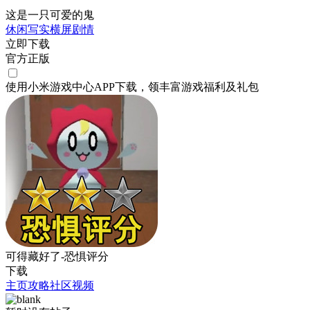
这是一只可爱的鬼
休闲
写实
横屏
剧情
立即下载
官方正版
使用小米游戏中心APP
下载
，领丰富游戏
福利
及
礼包
可得藏好了-恐惧评分
下载
主页
攻略
社区
视频