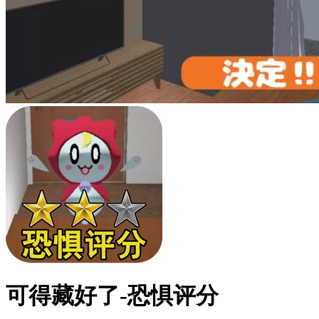
可得藏好了-恐惧评分