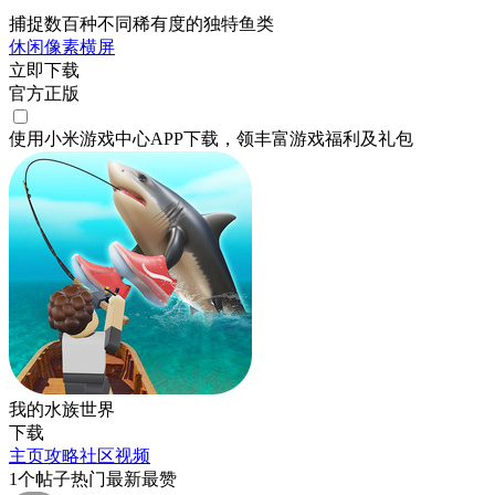
捕捉数百种不同稀有度的独特鱼类
休闲
像素
横屏
立即下载
官方正版
使用小米游戏中心APP
下载
，领丰富游戏
福利
及
礼包
我的水族世界
下载
主页
攻略
社区
视频
1
个帖子
热门
最新
最赞