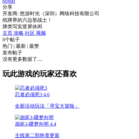
60MB
分享
开发商: 悠游时光（深圳）网络科技有限公司
纸牌界的六边形战士！
牌类
写实
竖屏
休闲
主页
攻略
社区
视频
0个帖子
热门
|
最新
|
最赞
发布帖子
没有更多数据了....
玩此游戏的玩家还喜欢
忍者必须死3
4.6
全新活动玩法「寻宝大冒险」
崩坏3-曙梦向明
4.4
主线第二部终章更新