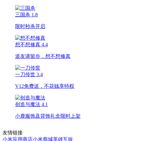
三国杀
1.8
限时秒杀开启
想不想修真
4.4
道友请留步，想不想修真
一刀传世
3.4
V12免费送，不花钱享特权
创造与魔法
4.1
小鹿服饰及背饰礼盒限时上架
友情链接
小米应用商店
小米商城
英雄互娱