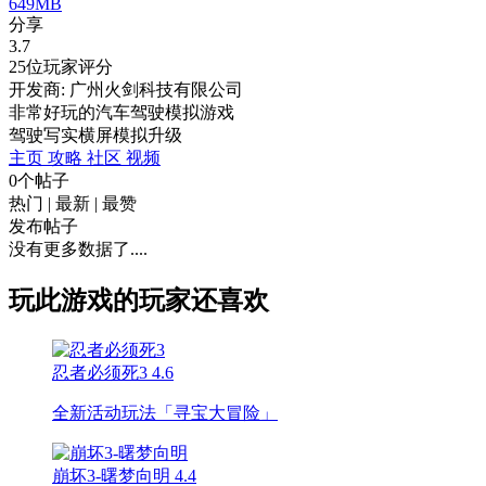
649MB
分享
3.7
25位玩家评分
开发商: 广州火剑科技有限公司
非常好玩的汽车驾驶模拟游戏
驾驶
写实
横屏
模拟
升级
主页
攻略
社区
视频
0个帖子
热门
|
最新
|
最赞
发布帖子
没有更多数据了....
玩此游戏的玩家还喜欢
忍者必须死3
4.6
全新活动玩法「寻宝大冒险」
崩坏3-曙梦向明
4.4