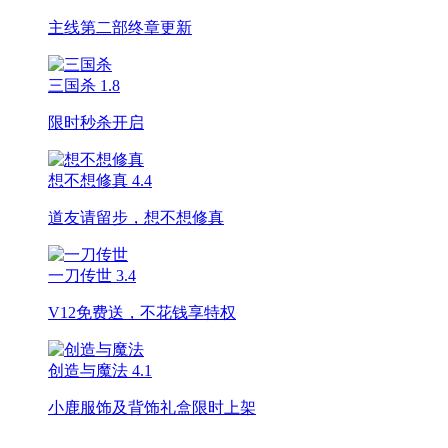
主线第二部终章更新
三国杀
1.8
限时秒杀开启
想不想修真
4.4
道友请留步，想不想修真
一刀传世
3.4
V12免费送，不花钱享特权
创造与魔法
4.1
小鹿服饰及背饰礼盒限时上架