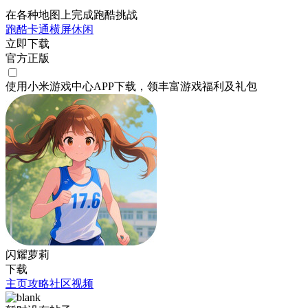
在各种地图上完成跑酷挑战
跑酷
卡通
横屏
休闲
立即下载
官方正版
使用小米游戏中心APP
下载
，领丰富游戏
福利
及
礼包
闪耀萝莉
下载
主页
攻略
社区
视频