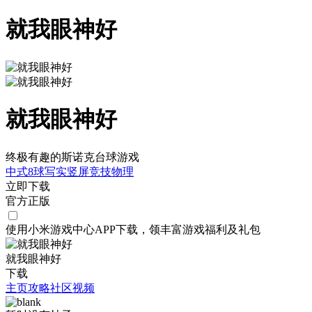
就我眼神好
就我眼神好
终极有趣的斯诺克台球游戏
中式8球
写实
竖屏
竞技
物理
立即下载
官方正版
使用小米游戏中心APP
下载
，领丰富游戏
福利
及
礼包
就我眼神好
下载
主页
攻略
社区
视频