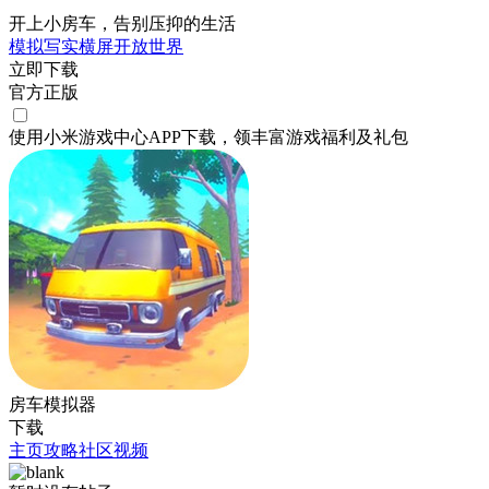
开上小房车，告别压抑的生活
模拟
写实
横屏
开放世界
立即下载
官方正版
使用小米游戏中心APP
下载
，领丰富游戏
福利
及
礼包
房车模拟器
下载
主页
攻略
社区
视频