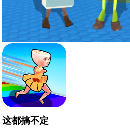
这都搞不定