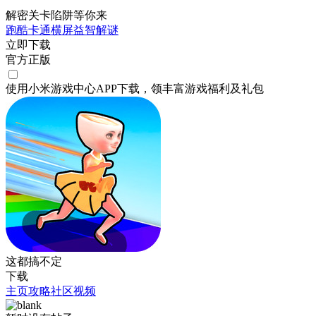
解密关卡陷阱等你来
跑酷
卡通
横屏
益智
解谜
立即下载
官方正版
使用小米游戏中心APP
下载
，领丰富游戏
福利
及
礼包
这都搞不定
下载
主页
攻略
社区
视频