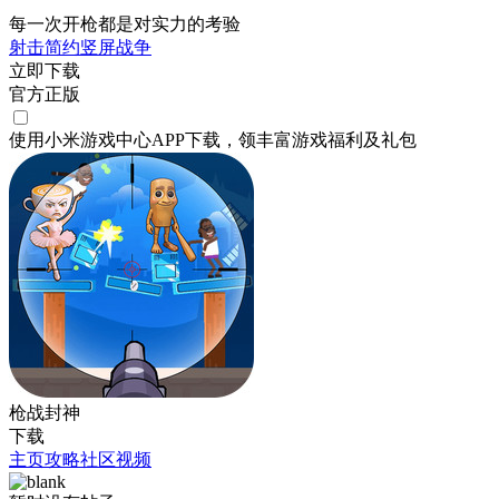
每一次开枪都是对实力的考验
射击
简约
竖屏
战争
立即下载
官方正版
使用小米游戏中心APP
下载
，领丰富游戏
福利
及
礼包
枪战封神
下载
主页
攻略
社区
视频