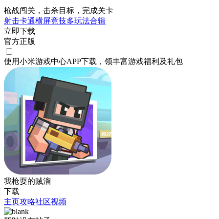
枪战闯关，击杀目标，完成关卡
射击
卡通
横屏
竞技
多玩法合辑
立即下载
官方正版
使用小米游戏中心APP
下载
，领丰富游戏
福利
及
礼包
我枪耍的贼溜
下载
主页
攻略
社区
视频