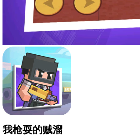
我枪耍的贼溜