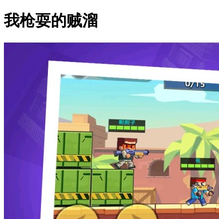
我枪耍的贼溜