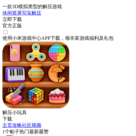
一款3D模拟类型的解压游戏
休闲
竖屏
写实
解压
立即下载
官方正版
使用小米游戏中心APP
下载
，领丰富游戏
福利
及
礼包
解压小玩具
下载
主页
攻略
社区
视频
1
个帖子
热门
最新
最赞