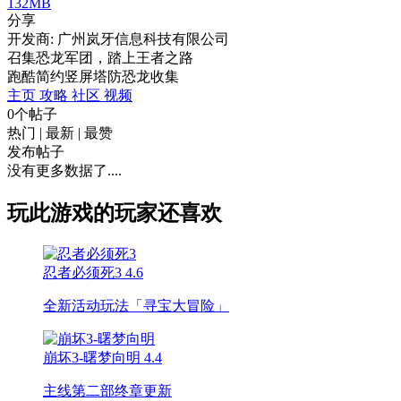
132MB
分享
开发商: 广州岚牙信息科技有限公司
召集恐龙军团，踏上王者之路
跑酷
简约
竖屏
塔防
恐龙
收集
主页
攻略
社区
视频
0个帖子
热门
|
最新
|
最赞
发布帖子
没有更多数据了....
玩此游戏的玩家还喜欢
忍者必须死3
4.6
全新活动玩法「寻宝大冒险」
崩坏3-曙梦向明
4.4
主线第二部终章更新