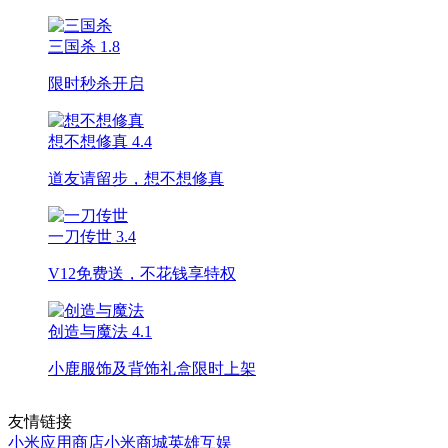
三国杀
1.8
限时秒杀开启
想不想修真
4.4
道友请留步，想不想修真
一刀传世
3.4
V12免费送，不花钱享特权
创造与魔法
4.1
小鹿服饰及背饰礼盒限时上架
友情链接
小米应用商店
小米商城
英雄互娱