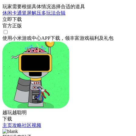
玩家需要根据具体情况选择合适的道具
休闲
卡通
竖屏
解压
多玩法合辑
立即下载
官方正版
使用小米游戏中心APP
下载
，领丰富游戏
福利
及
礼包
越玩越聪明
下载
主页
攻略
社区
视频