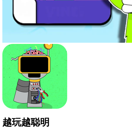
越玩越聪明