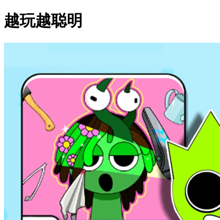
越玩越聪明