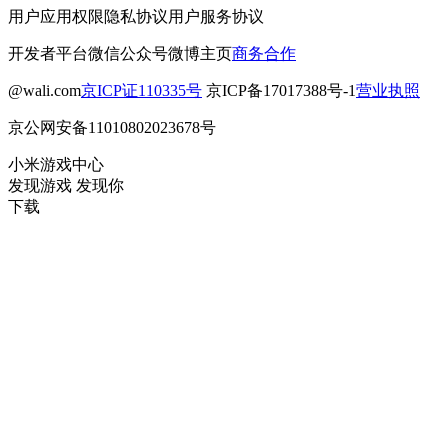
用户应用权限
隐私协议
用户服务协议
开发者平台
微信公众号
微博主页
商务合作
@wali.com
京ICP证110335号
京ICP备17017388号-1
营业执照
京公网安备11010802023678号
小米游戏中心
发现游戏 发现你
下载