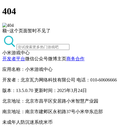
404
额~这个页面暂时不见了
小米游戏中心
开发者平台
微信公众号
微博主页
商务合作
应用名称：小米游戏中心
开发者：北京瓦力网络科技有限公司 电话：010-60606666
版本：13.5.0.70 更新时间：2025年3月24日
北京地址：北京市昌平区安居路小米智慧产业园
南京地址：南京市建邺区永初路37号小米华东总部
未成年人防沉迷系统
米币