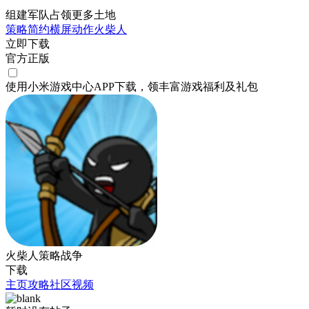
组建军队占领更多土地
策略
简约
横屏
动作
火柴人
立即下载
官方正版
使用小米游戏中心APP
下载
，领丰富游戏
福利
及
礼包
火柴人策略战争
下载
主页
攻略
社区
视频