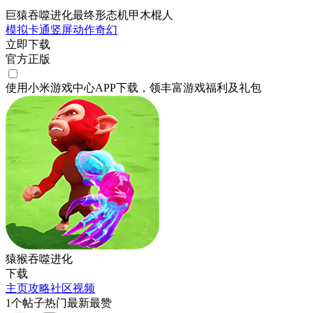
巨猿吞噬进化最终形态机甲木棍人
模拟
卡通
竖屏
动作
奇幻
立即下载
官方正版
使用小米游戏中心APP
下载
，领丰富游戏
福利
及
礼包
猿猴吞噬进化
下载
主页
攻略
社区
视频
1
个帖子
热门
最新
最赞