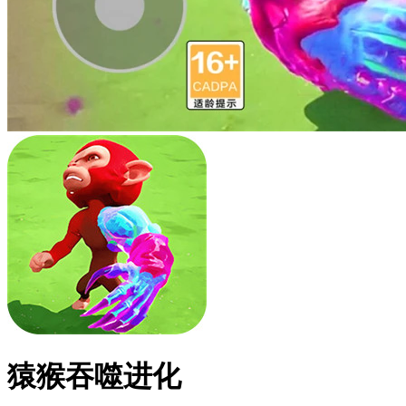
猿猴吞噬进化