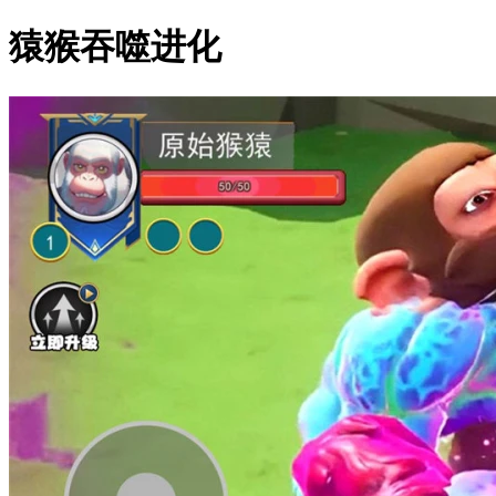
猿猴吞噬进化